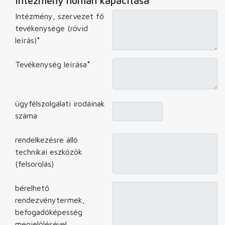
Intézmény humán kapacitása
Intézmény, szervezet fő
tevékenysége (rövid
leírás)
*
Tevékenység leírása
*
ügyfélszolgálati irodáinak
száma
rendelkezésre álló
technikai eszközök
(felsorolás)
bérelhető
rendezvénytermek,
befogadóképesség
megjelölésével