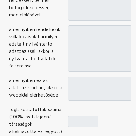
rendezvénytermek,
befogadóképesség
megjelölésével
amennyiben rendelkezik
vállalkozások bármilyen
adatait nyilvántartó
adatbázissal, akkor a
nyilvántartott adatok
felsorolása
amennyiben ez az
adatbázis online, akkor a
weboldal elérhetősége
foglalkoztatottak száma
(100%-os tulajdonú
társaságok
alkalmazottaival együtt)