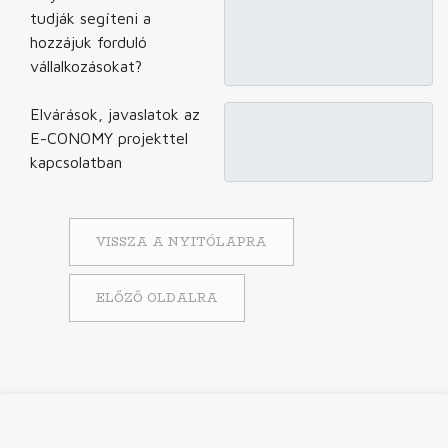
tudják segíteni a
hozzájuk forduló
vállalkozásokat?
Elvárások, javaslatok az
E-CONOMY projekttel
kapcsolatban
VISSZA A NYITÓLAPRA
ELŐZŐ OLDALRA