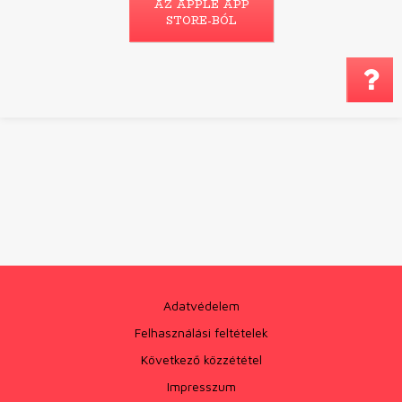
AZ APPLE APP
STORE-BÓL
Megjegyzés küldé
Adatvédelem
Felhasználási feltételek
Következő közzététel
Impresszum