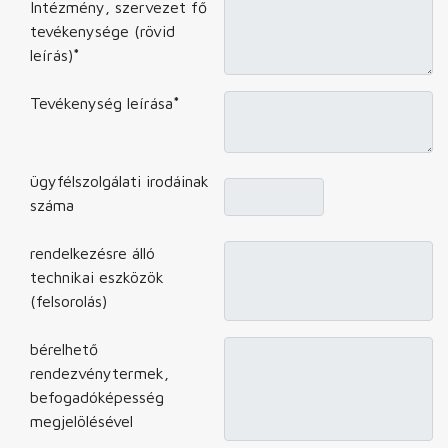
Intézmény, szervezet fő
tevékenysége (rövid
leírás)
*
Tevékenység leírása
*
ügyfélszolgálati irodáinak
száma
rendelkezésre álló
technikai eszközök
(felsorolás)
bérelhető
rendezvénytermek,
befogadóképesség
megjelölésével