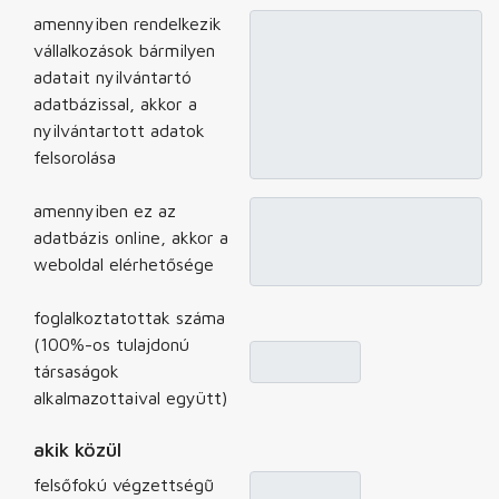
amennyiben rendelkezik
vállalkozások bármilyen
adatait nyilvántartó
adatbázissal, akkor a
nyilvántartott adatok
felsorolása
amennyiben ez az
adatbázis online, akkor a
weboldal elérhetősége
foglalkoztatottak száma
(100%-os tulajdonú
társaságok
alkalmazottaival együtt)
akik közül
felsőfokú végzettségũ