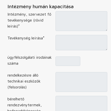
Intézmény humán kapacitása
Intézmény, szervezet fő
tevékenysége (rövid
leírás)
*
Tevékenység leírása
*
ügyfélszolgálati irodáinak
száma
rendelkezésre álló
technikai eszközök
(felsorolás)
bérelhető
rendezvénytermek,
befogadóképesség