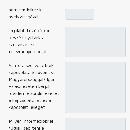
nem rendelkezik
nyelvvizsgával
legalább középfokon
beszélt nyelvek a
szervezeten,
intézményen belül
Van-e a szervezetnek
kapcsolata Szlovéniával,
Magyarországgal? Igen
válasz esetén kérjük
röviden felsorolni ezeket
a kapcsolatokat és a
kapcsolat jellegét.
Milyen információkkal
tudják segíteni a