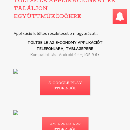
TÖLTSE LE APPLIKÁCIÓNKAT ÉS
TALÁLJON
EGYÜTTMŰKÖDŐKRE
Applikáció letöltés részletesebb magyarázat...
TÖLTSE LE AZ E-CONOMY APPLIKÁCIÓT
TELEFONJÁRA, TÁBLAGÉPÉRE
Kompatibilitás: Android 4.4+; iOS 9.6+
A GOOGLE PLAY
STORE-BÓL
AZ APPLE APP
STORE-BÓL