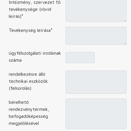
Intézmény, szervezet fő
tevékenysége (rövid
leírás)
*
Tevékenység leírása
*
ügyfélszolgálati irodáinak
száma
rendelkezésre álló
technikai eszközök
(felsorolás)
bérelhető
rendezvénytermek,
befogadóképesség
megjelölésével