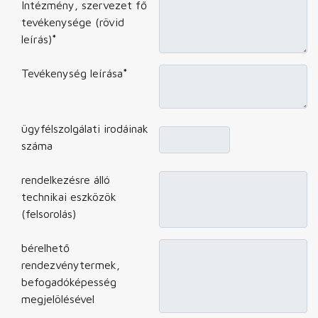
Intézmény, szervezet fő
tevékenysége (rövid
leírás)
*
Tevékenység leírása
*
ügyfélszolgálati irodáinak
száma
rendelkezésre álló
technikai eszközök
(felsorolás)
bérelhető
rendezvénytermek,
befogadóképesség
megjelölésével