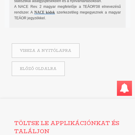
statisztikai adatgyűjtésekben és a nyilvántartásokban.
A NACE Rev. 2 magyar megfelelője a TEÁOR'08 elnevezésű
rendszer. A
NACE kódok
szerkezetileg megegyeznek a magyar
TEÁOR jegyzékkel.
VISSZA A NYITÓLAPRA
ELŐZŐ OLDALRA
TÖLTSE LE APPLIKÁCIÓNKAT ÉS
TALÁLJON