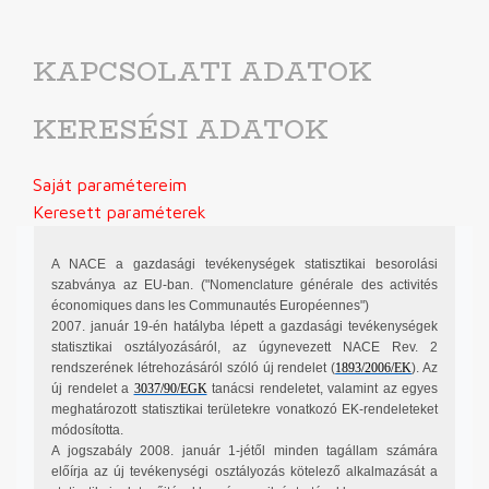
KAPCSOLATI ADATOK
KERESÉSI ADATOK
Saját paramétereim
Keresett paraméterek
A NACE a gazdasági tevékenységek statisztikai besorolási
szabványa az EU-ban. ("Nomenclature générale des activités
économiques dans les Communautés Européennes")
2007. január 19-én hatályba lépett a gazdasági tevékenységek
statisztikai osztályozásáról, az úgynevezett NACE Rev. 2
rendszerének létrehozásáról szóló új rendelet (
1893/2006/EK
). Az
új rendelet a
3037/90/EGK
tanácsi rendeletet, valamint az egyes
meghatározott statisztikai területekre vonatkozó EK-rendeleteket
módosította.
A jogszabály 2008. január 1-jétől minden tagállam számára
előírja az új tevékenységi osztályozás kötelező alkalmazását a