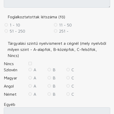
Foglalkoztatottak létszáma (fő)
1 - 10
11 - 50
51 - 250
251 -
Tárgyalási szintű nyelvismeret a cégnél (mely nyelvből
milyen szint - A-alapfok, B-középfok, C-felsőfok,
Nincs)
Nincs
Szlovén
A
B
C
Magyar
A
B
C
Angol
A
B
C
Német
A
B
C
Egyéb