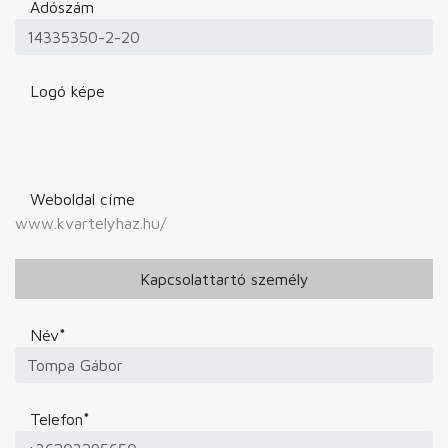
Adószám
Logó képe
Weboldal címe
www.kvartelyhaz.hu/
Kapcsolattartó személy
Név
*
Telefon
*