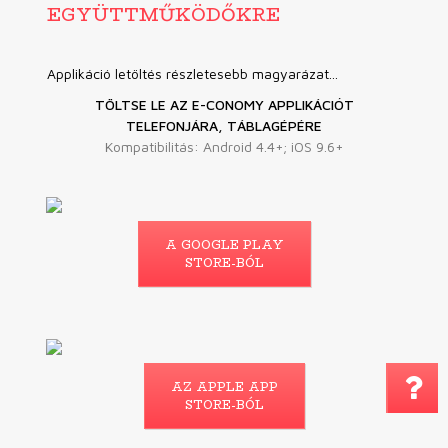
EGYÜTTMŰKÖDŐKRE
Applikáció letöltés részletesebb magyarázat...
TÖLTSE LE AZ E-CONOMY APPLIKÁCIÓT
TELEFONJÁRA, TÁBLAGÉPÉRE
Kompatibilitás: Android 4.4+; iOS 9.6+
A GOOGLE PLAY
STORE-BÓL
AZ APPLE APP
Megjegyzés küldé
STORE-BÓL