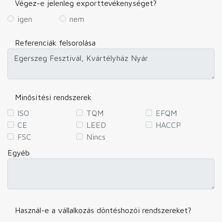
Végez-e jelenleg exporttevékenységet?
igen
nem
Referenciák felsorolása
Minősítési rendszerek
ISO
TQM
EFQM
CE
LEED
HACCP
FSC
Nincs
Egyéb
Használ-e a vállalkozás döntéshozói rendszereket?