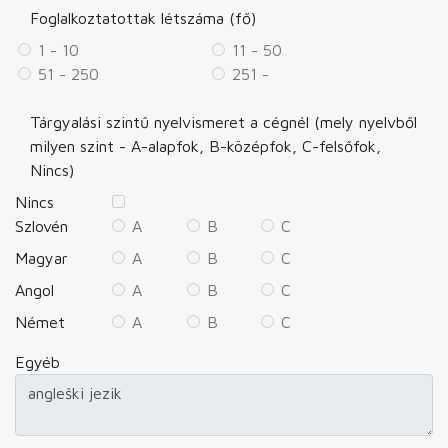
Foglalkoztatottak létszáma (fő)
1 - 10
11 - 50
51 - 250
251 -
Tárgyalási szintű nyelvismeret a cégnél (mely nyelvből
milyen szint - A-alapfok, B-középfok, C-felsőfok,
Nincs)
Nincs
Szlovén
A
B
C
Magyar
A
B
C
Angol
A
B
C
Német
A
B
C
Egyéb