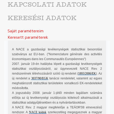
KAPCSOLATI ADATOK
KERESÉSI ADATOK
Saját paramétereim
Keresett paraméterek
A NACE a gazdasági tevékenységek statisztikai besorolási
szabványa az EU-ban. ("Nomenclature générale des activités
économiques dans les Communautés Européennes")
2007. január 19-én hatályba lépett a gazdasági tevékenységek
statisztikai osztályozásáról, az úgynevezett NACE Rev. 2
rendszerének létrehozásáról szóló új rendelet (
1893/2006/EK
). Az
új rendelet a
3037/90/EGK
tanácsi rendeletet, valamint az egyes
meghatározott statisztikai területekre vonatkozó EK-rendeleteket
módosította.
A jogszabály 2008. január 1-jétől minden tagállam számára
előírja az új tevékenységi osztályozás kötelező alkalmazását a
statisztikai adatgyűjtésekben és a nyilvántartásokban.
A NACE Rev. 2 magyar megfelelője a TEÁOR'08 elnevezésű
rendszer. A
NACE kódok
szerkezetileg megegyeznek a magyar