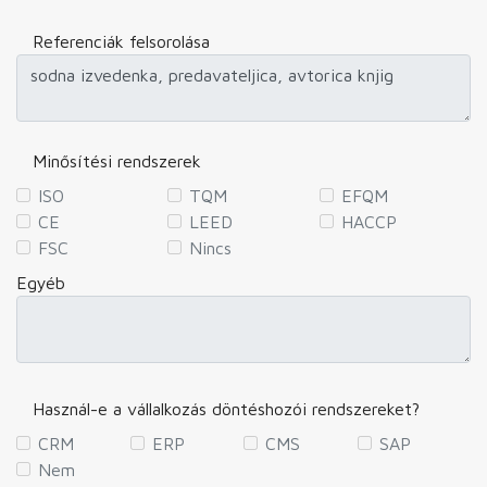
Referenciák felsorolása
Minősítési rendszerek
ISO
TQM
EFQM
CE
LEED
HACCP
FSC
Nincs
Egyéb
Használ-e a vállalkozás döntéshozói rendszereket?
CRM
ERP
CMS
SAP
Nem