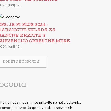
024. junij 12.,
SPS: JR P1 PLUS 2024 -
GARANCIJE SKLADA ZA
BANČNE KREDITE S
SUBVENCIJO OBRESTNE MERE
024. junij 12.,
DODATNA PORO?ILA
OGODKI
dite na naš simpozij in se prijavite na naše delavnice
promocijo in izboljšanje slovensko-madžarskih