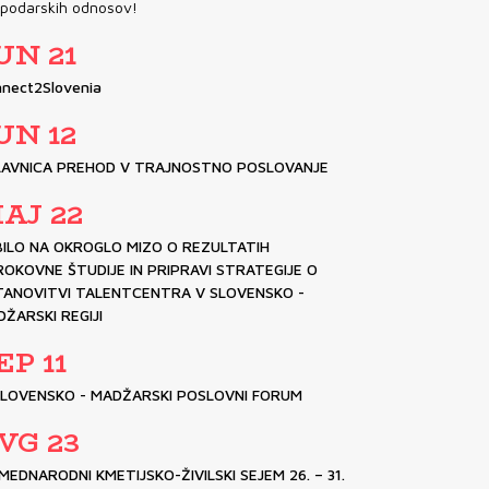
podarskih odnosov!
UN 21
nect2Slovenia
UN 12
LAVNICA PREHOD V TRAJNOSTNO POSLOVANJE
AJ 22
ILO NA OKROGLO MIZO O REZULTATIH
OKOVNE ŠTUDIJE IN PRIPRAVI STRATEGIJE O
TANOVITVI TALENTCENTRA V SLOVENSKO -
ŽARSKI REGIJI
EP 11
SLOVENSKO - MADŽARSKI POSLOVNI FORUM
VG 23
 MEDNARODNI KMETIJSKO-ŽIVILSKI SEJEM 26. – 31.