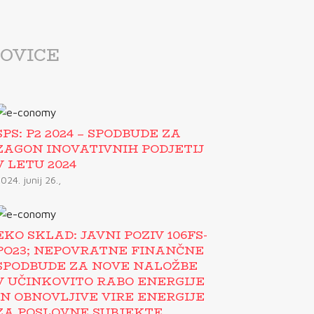
OVICE
SPS: P2 2024 – SPODBUDE ZA
ZAGON INOVATIVNIH PODJETIJ
V LETU 2024
024. junij 26.,
EKO SKLAD: JAVNI POZIV 106FS-
PO23; NEPOVRATNE FINANČNE
SPODBUDE ZA NOVE NALOŽBE
V UČINKOVITO RABO ENERGIJE
IN OBNOVLJIVE VIRE ENERGIJE
ZA POSLOVNE SUBJEKTE