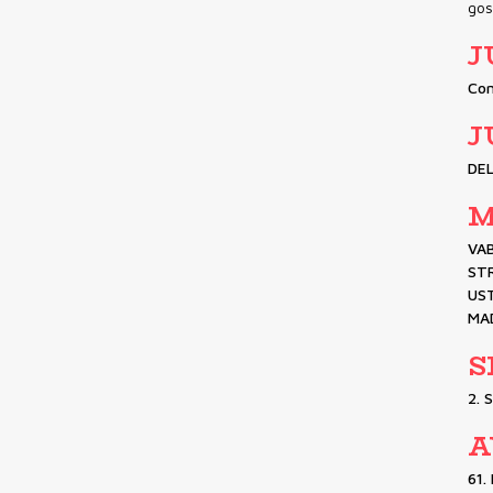
gos
J
Con
J
DE
M
VAB
STR
US
MAD
S
2. 
A
61.