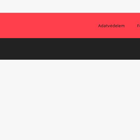
Adatvédelem
F